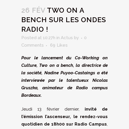
26 FÉV
TWO ON A
BENCH SUR LES ONDES
RADIO !
Posted at 10:27h
in
Actus
by
0
Comments
69
Likes
Pour le lancement du Co-Working on
Culture, Two on a bench, la directrice de
la société, Nadine Puyoo-Castaings a été
interviewée par le talentueux Nicolas
Gruszka, animateur de Radio campus
Bordeaux.
Jeudi 13 février dernier,
invité de
l’émission l’ascenseur, le rendez-vous
quotidien de 18h00 sur Radio Campus
,