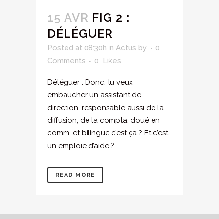
15 AVR
FIG 2 :
DÉLÉGUER
Posted at 08:30h
in
Actus
by
0
Comments
0
Likes
Déléguer : Donc, tu veux
embaucher un assistant de
direction, responsable aussi de la
diffusion, de la compta, doué en
comm, et bilingue c’est ça ? Et c’est
un emploie d’aide ? ...
READ MORE