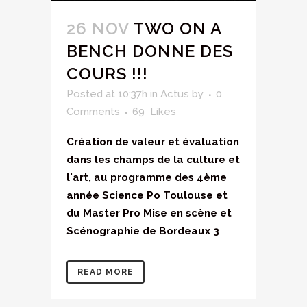
26 NOV
TWO ON A
BENCH DONNE DES
COURS !!!
Posted at 10:37h
in
Actus
by
0
Comments
69
Likes
Création de valeur et évaluation
dans les champs de la culture et
l'art, au programme des 4ème
année Science Po Toulouse et
du Master Pro Mise en scène et
Scénographie de Bordeaux 3
...
READ MORE