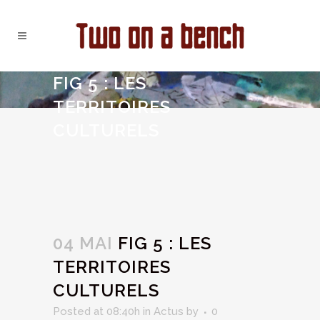
FIG 5 : LES
TERRITOIRES
CULTURELS
04 MAI
FIG 5 : LES
TERRITOIRES
CULTURELS
Posted at 08:40h
in
Actus
by
0