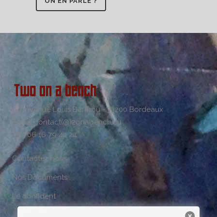
ON EN PARLE ?
157 Avenue Louis Barthou - 33200 Bordeaux
Email: contact(@)2onabench.eu
Tel : 06 16 79 42 24
Contactez nous
Nos Documents
Le confident