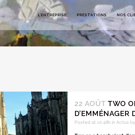
L’ENTREPRISE
PRESTATIONS
NOS CLI
22 AOÛT
TWO O
D’EMMÉNAGER D
Posted at 10:48h
in
Actus
b