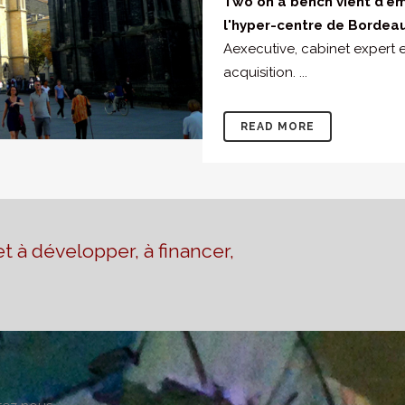
Two on a bench vient d'e
l'hyper-centre de Bordea
Aexecutive, cabinet expert e
acquisition. ...
READ MORE
t à développer, à financer,