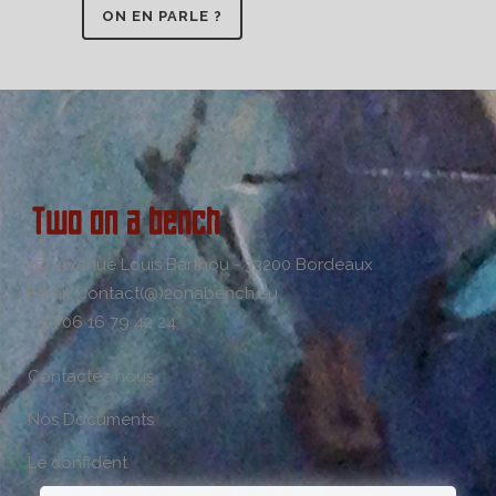
ON EN PARLE ?
157 Avenue Louis Barthou - 33200 Bordeaux
Email: contact(@)2onabench.eu
Tel : 06 16 79 42 24
Contactez nous
Nos Documents
Le confident