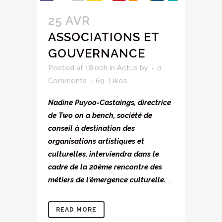
25 AVR
ASSOCIATIONS ET
GOUVERNANCE
Posted at 18:00h
in
Actus
by
0
Comments
69
Likes
Nadine Puyoo-Castaings, directrice
de Two on a bench, société de
conseil à destination des
organisations artistiques et
culturelles, interviendra dans le
cadre de la 20ème rencontre des
métiers de l'émergence culturelle.
...
READ MORE