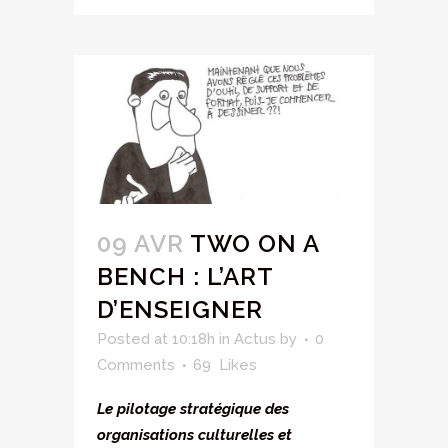
09 AVR
TWO ON A
BENCH : L’ART
D’ENSEIGNER
Posted at 10:18h
in
Actus
by
0
Comments
69
Likes
Le pilotage stratégique des
organisations culturelles et