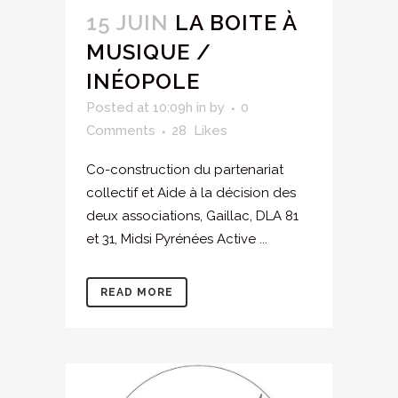
15 JUIN
LA BOITE À
MUSIQUE /
INÉOPOLE
Posted at 10:09h
in
by
0
Comments
28
Likes
Co-construction du partenariat
collectif et Aide à la décision des
deux associations, Gaillac, DLA 81
et 31, Midsi Pyrénées Active ...
READ MORE