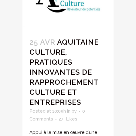
25 AVR
AQUITAINE
CULTURE,
PRATIQUES
INNOVANTES DE
RAPPROCHEMENT
CULTURE ET
ENTREPRISES
Posted at 10:09h
in
by
0
Comments
27
Likes
Appui à la mise en œuvre d’une