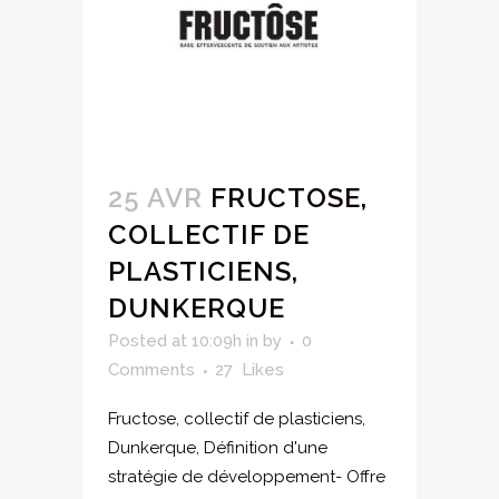
25 AVR
FRUCTOSE,
COLLECTIF DE
PLASTICIENS,
DUNKERQUE
Posted at 10:09h
in
by
0
Comments
27
Likes
Fructose, collectif de plasticiens,
Dunkerque, Définition d'une
stratégie de développement- Offre