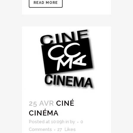
READ MORE
25 AVR
CINÉ
CINÉMA
Posted at 10:09h
in
by
0
Comments
27
Likes