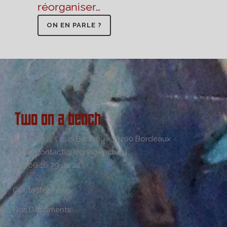
réorganiser…
ON EN PARLE ?
157 Avenue Louis Barthou - 33200 Bordeaux
Email: contact(@)2onabench.eu
Tel : 06 16 79 42 24
Contactez nous
Nos Documents