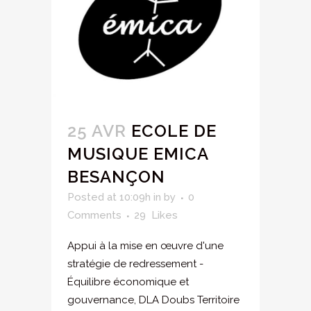
25 AVR
ECOLE DE
MUSIQUE EMICA
BESANÇON
Posted at 10:09h
in
by
0
Comments
29
Likes
Appui à la mise en œuvre d'une
stratégie de redressement -
Équilibre économique et
gouvernance, DLA Doubs Territoire