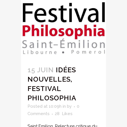
15 JUIN
IDÉES
NOUVELLES,
FESTIVAL
PHILOSOPHIA
Posted at 10:09h
in
by
0
Comments
28
Likes
Saint Emilion, Relecture critique du