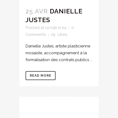
25 AVR
DANIELLE
JUSTES
Posted at 10:09h
in
by
0
Comments
29
Likes
Danielle Justes, artiste plasticienne
mosaiste, accompagnement à la
formalisation des contrats publics ...
READ MORE