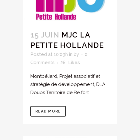
15 JUIN
MJC LA
PETITE HOLLANDE
Posted at 10:09h
in
by
0
Comments
28
Likes
Montbéliard, Projet associatif et
stratégie de développement, DLA
Doubs Territoire de Belfort ...
READ MORE