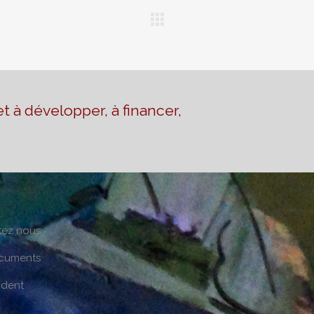
t à développer, à financer,
tez nous
cuments
ident