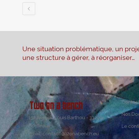
Une situation problématique, un proje
une structure à gérer, à réorganiser…
Contac
Nos Do
157 Avenue Louis Barthou - 33200
Bordeaux
Le conf
Email: contact(@)2onabench.eu