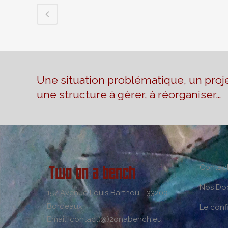
Une situation problématique, un proje
une structure à gérer, à réorganiser…
Contac
Nos Do
157 Avenue Louis Barthou - 33200
Bordeaux
Le conf
Email: contact(@)2onabench.eu