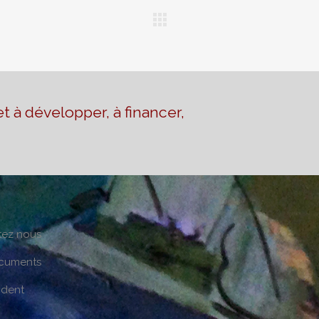
t à développer, à financer,
tez nous
cuments
ident