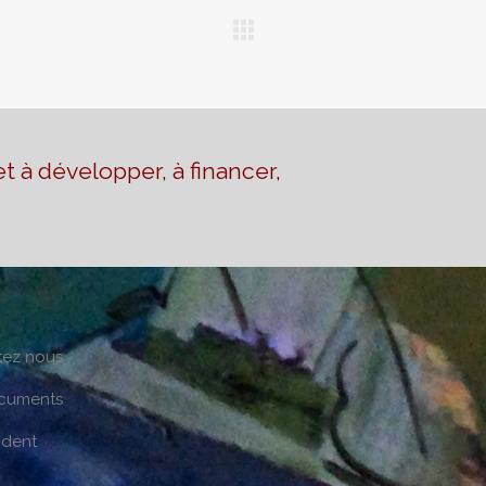
t à développer, à financer,
tez nous
cuments
ident