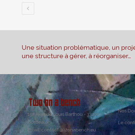
Une situation problématique, un proje
une structure à gérer, à réorganiser…
Contac
Nos Do
157 Avenue Louis Barthou - 33200
Bordeaux
Le conf
Email: contact(@)2onabench.eu