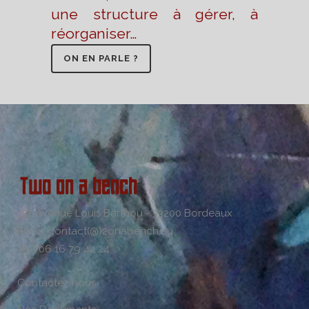
une structure à gérer, à
réorganiser…
ON EN PARLE ?
157 Avenue Louis Barthou - 33200 Bordeaux
Email: contact(@)2onabench.eu
Tel : 06 16 79 42 24
Contactez nous